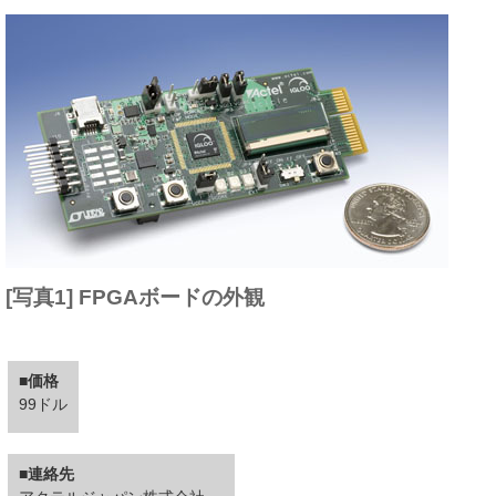
[写真1] FPGAボードの外観
■価格
99ドル
■連絡先