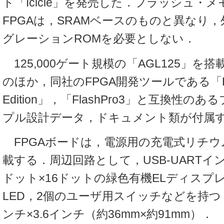
ト「Icicle」を発売した．フラッシュ・
FPGAは，SRAMベースのものと異なり
グレーションROMを必要としない．
125,000ゲート規模の「AGL125」を搭
のほか，同社のFPGA開発ツールである「Liber
Edition」，「FlashPro3」と互換性
プル設計データ，ドキュメント類が付属
FPGAボードは，電源用の充電式リチウ
載する．周辺回路として，USB-UARTイ
ドット×16ドットの緑色有機ELディスプ
LED，2個のユーザ用スイッチなどを持つ．
ンチ×3.6インチ（約36mm×約91mm）．