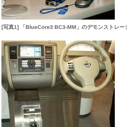
[写真1] 「BlueCore3 BC3-MM」のデモンストレ