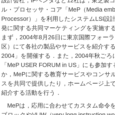
設計会社，IPベンダなど12社は，東芝製
ル・プロセッサ・コア「MeP（Media embe
Processor）」を利用したシステムLS
発に関する共同マーケティングを実施す
まず，2004年8月26日に東京国際フォー
区）にて各社の製品やサービスを紹介する「M
2004」を開催する．また，2004年秋ご
「MeP USER FORUM in US」にも参
か，MePに関する教育サービスやコンサ
スを共同で提供したり，ホームページ上
紹介する活動を行う．
MePは，応用に合わせてカスタム命令を
ブロックやVLIW（very long instructio