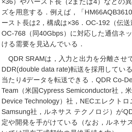
×36）やバースト長（2または4）などの
ズを用意する．例えば，「HM66AQB361
ースト長は2，構成は×36．OC-192（伝送
OC-768（同40Gbps）に対応した通信
ける需要を見込んでいる．
QDR SRAMは，入力と出力を分離させ
DDR(double data rate)転送を採用
当たり4データを転送できる．QDR Co-Deve
Team（米国Cypress Semiconductor社，米国
Device Technology）社，NECエレク
Samsung社，ルネサス テクノロジ）がQD
定や開発を手がけている（なお，ルネサス