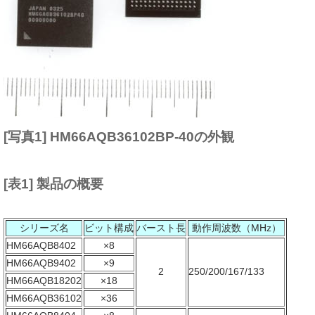
[写真1] HM66AQB36102BP-40の外観
[表1] 製品の概要
シリーズ名
ビット構成
バースト長
動作周波数（MHz）
HM66AQB8402
×8
HM66AQB9402
×9
2
250/200/167/133
HM66AQB18202
×18
HM66AQB36102
×36