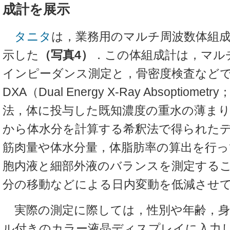
成計を展示
タニタ
は，業務用のマルチ周波数体組成計
示した
（写真4）
．この体組成計は，マル
インピーダンス測定と，骨密度検査など
DXA（Dual Energy X-Ray Absoptiom
法，体に投与した既知濃度の重水の薄まり
から体水分を計算する希釈法で得られた
筋肉量や体水分量，体脂肪率の算出を行
胞内液と細部外液のバランスを測定する
分の移動などによる日内変動を低減させ
実際の測定に際しては，性別や年齢，身
ル付きのカラー液晶ディスプレイに入力