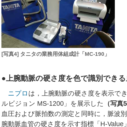
[写真4] タニタの業務用体組成計「MC-190」
●上腕動脈の硬さ度を色で識別できる
ニプロ
は，上腕動脈の硬さ度を表示で
ルビジョン MS-1200」を展示した
（写真
血圧および脈拍数の測定と同時に，脈波
腕動脈血管の硬さ度を示す指標「H-Valu