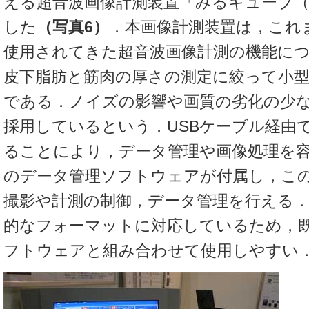
える超音波画像計測装置「みるキューブ（G
した
（写真6）
．本画像計測装置は，これ
使用されてきた超音波画像計測の機能に
皮下脂肪と筋肉の厚さの測定に絞って小
である．ノイズの影響や画質の劣化の少
採用しているという．USBケーブル経由
ることにより，データ管理や画像処理を
のデータ管理ソフトウェアが付属し，こ
撮影や計測の制御，データ管理を行える
的なフォーマットに対応しているため，
フトウェアと組み合わせて使用しやすい