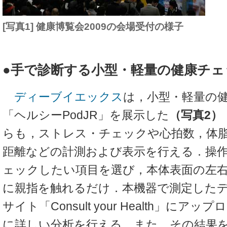
[写真1] 健康博覧会2009の会場受付の様子
●手で診断する小型・軽量の健康チェ
ディーブイエックス
は，小型・軽量の
「ヘルシーPodJR」を展示した
（写真2）
らも，ストレス・チェックや心拍数，体
距離などの計測および表示を行える．操
ェックしたい項目を選び，本体表面の左
に親指を触れるだけ．本機器で測定したデ
サイト「Consult your Health」に
に詳しい分析を行える．また，その結果