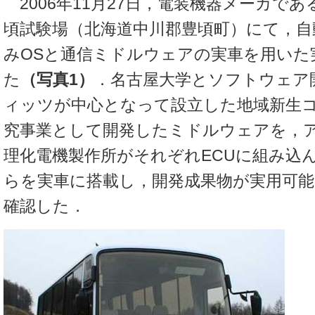
2006年11月27日，電装機器メーカで
頃試験場（北海道中川郡豊頃町）にて，自
みOSと通信ミドルウェアの実車を用いた
た
（写真1）
．名古屋大学とソフトウェア
ィッツが中心となって設立した地域新生
究事業として開発したミドルウェアを，
理化電機製作所がそれぞれECUに組み込
らを実車に搭載し，開発成果物が実用可
確認した．