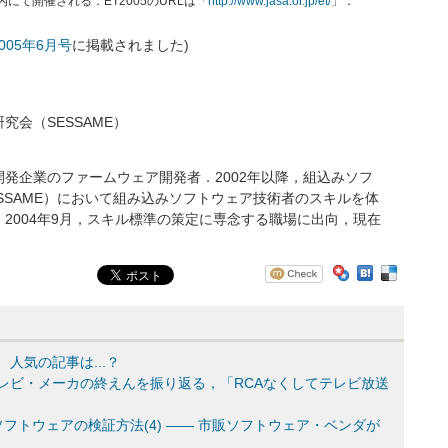
内にて開催される．ET2005のURLは「
http://www.jasa.or.jp/et/
」．
 2005年6月号
に掲載されました)
会（SESSAME）
発企業のファームウェア開発者．2002年以降，組込みソフ
SSAME）において組み込みソフトウェア技術者のスキルを体
2004年9月，スキル標準の策定に専念する職場に出向，現在
 人気の記事は...？
のテレビ・メーカの終えんを振り返る，「RCAなくしてテレビ放送
フトウェアの検証方法(4) ―― 市販ソフトウェア・ベンダが