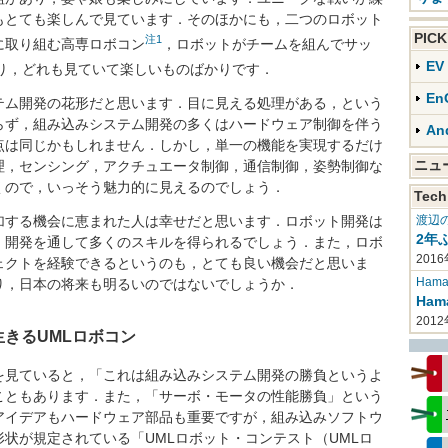
もとても楽しんで見ています．そのほかにも，二つのロボット
PIC
注
1
に取り組む高専ロボコン
，ロボットがチームを組んでサッ
E
り，どれも見ていて楽しいものばかりです．
En
ム開発の花形だと思います．目に見える処理がある，という
らず，組み込みシステム開発の多くはハードウェア制御を伴う
An
点は同じかもしれません．しかし，単一の機能を実現するだけ
ニ
理，センシング，アクチュエータ制御，通信制御，姿勢制御な
くので，いっそう魅力的に見えるのでしょう．
Tech
渡辺
する機会に恵まれた人は幸せだと思います．ロボット開発は
2年
，開発を通して多くのスキルを得られるでしょう．また，ロボ
2016
ェクトを経験できるというのも，とても良い機会だと思いま
Haman
り，日本の将来も明るいのではないでしょうか．
Ha
201
きるUMLロボコン
見ていると，「これは組み込みシステム開発の勝負というよ
こともあります．また，「サーボ・モータの性能勝負」という
アイデアもハードウェア部品も重要ですが，組み込みソフトウ
状が規定されている「UMLロボット・コンテスト（UMLロ