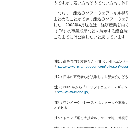
うですが，若い方もそうでない方も，休
なお，「組込みソフトウェアスキル標準
まとめることができ，組込みソフトウェ
した．2005年4月現在は，経済産業省
（IPA）の事業成果などを展示する総合展示会
ころまでには公開したいと思っています
注1
；高等専門学校連合会とNHK，NHKエンタ
「
http://www.official-robocon.com/jp/kosen/kos
注2
；日本の研究者らが提唱し，世界大会なども
注3
；2005 年から「ETソフトウェア・デザイ
「
http://www.etrobo.jp/
」．
注4
；ワンメーク・レースとは，メーカや車種
スである．
注5
；ドラマ「踊る大捜査線」のロケ地（警視