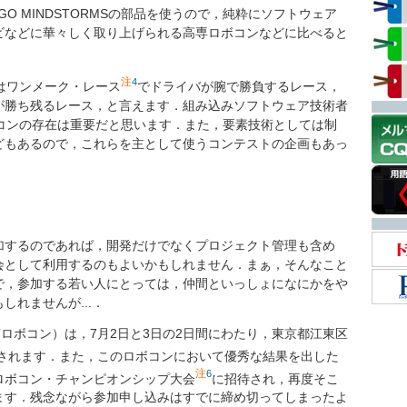
O MINDSTORMSの部品を使うので，純粋にソフトウェア
ビなどに華々しく取り上げられる高専ロボコンなどに比べると
注
4
はワンメーク・レース
でドライバが腕で勝負するレース，
が勝ち残るレース，と言えます．組み込みソフトウェア技術者
ボコンの存在は重要だと思います．また，要素技術としては制
どもあるので，これらを主として使うコンテストの企画もあっ
！
するのであれば，開発だけでなくプロジェクト管理も含め
会として利用するのもよいかもしれません．まぁ，そんなこと
で，参加する若い人にとっては，仲間といっしょになにかをや
れませんが...．
Tロボコン）は，7月2日と3日の2日間にわたり，東京都江東区
されます．また，このロボコンにおいて優秀な結果を出した
注
6
T ロボコン・チャンピオンシップ大会
に招待され，再度そこ
ます．残念ながら参加申し込みはすでに締め切ってしまったよ