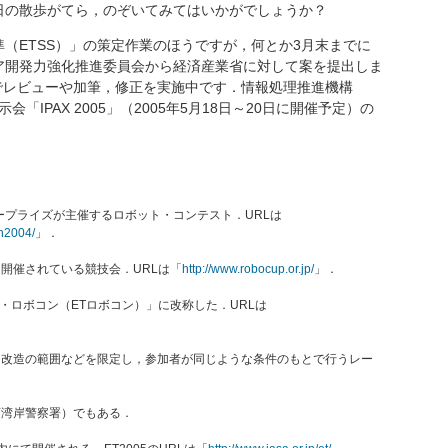
日の散歩がてら，のぞいてみてはいかがでしょうか？
（ETSS）」の策定作業のほうですが，何とか3月末までに
ア開発力強化推進委員会から経済産業省に対して案を提出しま
内でレビューや加筆，修正を実施中です．情報処理推進機構
「IPAX 2005」（2005年5月18日～20日に開催予定）の
．
ープライズが主催するロボット・コンテスト．URLは
en2004/
」．
開催されている競技会．URLは「
http://www.robocup.or.jp/
」．
ン・ロボコン（ETロボコン）」に改称した．URLは
，改造の範囲などを限定し，参加者が同じような条件のもとで行うレー
庁湾岸警察署）でもある．