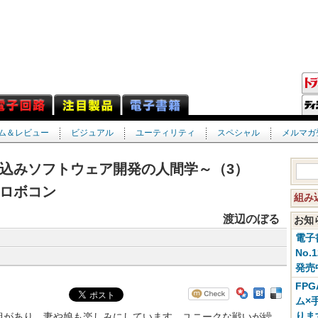
ム＆レビュー
ビジュアル
ユーティリティ
スペシャル
メルマガ
み込みソフトウェア開発の人間学～（3）
ロボコン
組み
渡辺のぼる
お
電子
No.
発売
FP
ム×
りま
があり，妻や娘も楽しみにしています．ユニークな戦いが繰