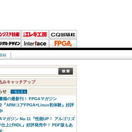
登録
込みキャッチアップ
知らせ
一覧を見る
書籍の最新刊！ FPGAマガジン
12『ARMコアFPGA×Linux初体験』好評
中
GAマガジン No.11『性能UP！ アルゴリズ
手仕上げHDL』好評発売中！ PDF版もあ
す