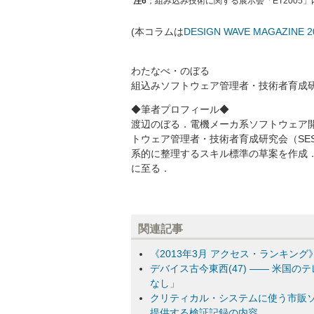
注6
；組み込み技術に関する展示会「ET2005」
(本コラムは
DESIGN WAVE MAGAZINE
わたなべ・のぼる
組込みソフトウェア管理者・技術者育成研究
◆筆者プロフィール◆
渡辺のぼる．電機メーカ系ソフトウェア開
トウェア管理者・技術者育成研究会（SE
系的に整理するスキル標準の草案を作成．
に至る．
関連記事
《2013年3月 アクセス・ランキング》
デバイス古今東西(47) ―― 米国
なし」
クリティカル・システムに使う市販ソ
提供する検証記録の内容