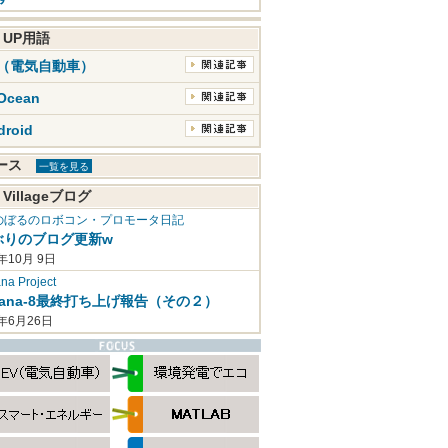
K UP用語
V（電気自動車）
Ocean
droid
ュース
一覧を見る
 Villageブログ
のぼるのロボコン・プロモータ日記
ぶりのブログ更新w
年10月 9日
a Project
mana-8最終打ち上げ報告（その２）
2年6月26日