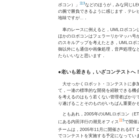
注
3
ボコン）」
などのほうが，みな同じLEG
の腕で勝負できるように感じます．テレ
地味ですが...．
車のレースに例えると，UMLロボコン
ほかのロボコンはフェラーリかマッハ号
のスキルアップを考えたとき，UMLロ
御以外にも通信や画像処理，音声処理な
たらいいなと思います．
●老いも若きも，いざコンテストへ
大せっかくロボット・コンテストに参加
て，一連の標準的な開発を経験できる機
を考えるのはもう若くない管理者ばかり
り遂げることそのものがいちばん重要かもし
ともあれ，2005年のUMLロボコン（E
注
5
にある内田洋行の潮見オフィス
で開催
チームは，2005年11月に開催されるE
でコンテストを実施する予定になってい