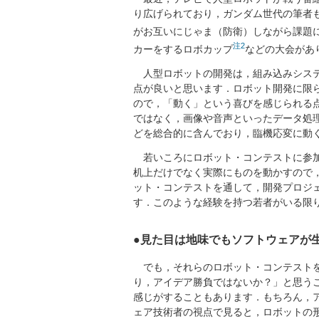
り広げられており，ガンダム世代の筆者
がお互いにじゃま（防衛）しながら課題
注
2
カーをするロボカップ
などの大会があ
人型ロボットの開発は，組み込みシステ
点が良いと思います．ロボット開発に限
ので，「動く」という喜びを感じられる
ではなく，画像や音声といったデータ処
どを総合的に含んでおり，臨機応変に動
若いころにロボット・コンテストに参加
机上だけでなく実際にものを動かすので
ット・コンテストを通して，開発プロジ
す．このような経験を持つ若者がいる限
●見た目は地味でもソフトウェアが生
でも，それらのロボット・コンテストを
り，アイデア勝負ではないか？」と思う
感じがすることもあります．もちろん，
ェア技術者の視点で見ると，ロボットの形