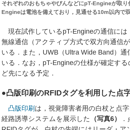
それぞれのおもちゃやびんなどにpT-Engineが取り
Engineは電池を備えており，見通せる10m以内
現在試作しているpT-Engineの通信には
無線通信（アクティブ方式で双方向通信
いる．また，UWB（Ultra Wide Ban
いる．なお，pT-Engineの仕様が確定す
ど先になる予定．
●凸版印刷のRFIDタグを利用した点
凸版印刷
は，視覚障害者用の白杖と点
経路誘導システムを展示した
（写真6）
．
RFIDタグが，白杖の先端にはリーダ・