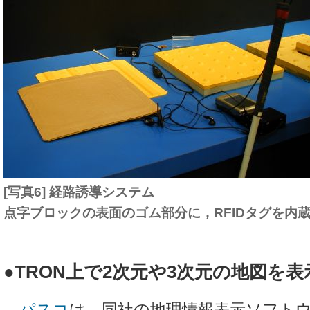
[写真6] 経路誘導システム
点字ブロックの表面のゴム部分に，RFIDタグを内
●TRON上で2次元や3次元の地図を表
パスコ
は，同社の地理情報表示ソフト