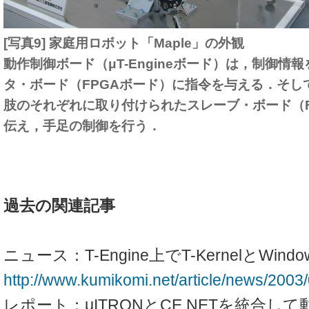
[写真9] 家庭用ロボット「Maple」の外観
動作制御ボード（μT-Engineボード）は，制御情
タ・ボード（FPGAボード）に指令を与える．そし
肢のそれぞれに取り付けられたスレーブ・ボード（F
伝え，手足の制御を行う．
過去の関連記事
ニュース：T-Engine上でT-KernelとWindo
http://www.kumikomi.net/article/news/2003
レポート：μITRONとCE.NETを統合し