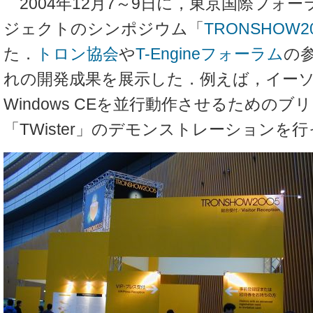
2004年12月7～9日に，東京国際フォー
ジェクトのシンポジウム「
TRONSHOW2
た．
トロン協会
や
T-Engineフォーラム
の
れの開発成果を展示した．例えば，イーソルは
Windows CEを並行動作させるための
「TWister」のデモンストレーションを