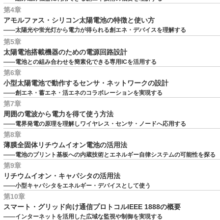
第4章
アモルファス・シリコン太陽電池の特徴と使い方
――太陽光や蛍光灯から電力が得られる創エネ・デバイスを理解する
第5章
太陽電池搭載機器のための電源回路設計
――電池との組み合わせを簡素化できる専用ICを活用する
第6章
小型太陽電池で動作するセンサ・ネットワークの設計
――創エネ・蓄エネ・活エネのコラボレーションを実現する
第7章
周囲の電波から電力を得て使う方法
――電界発電の原理を理解しワイヤレス・センサ・ノードへ応用する
第8章
薄膜全固体リチウムイオン電池の活用法
――電池のプリント基板への内蔵技術とエネルギー自律システムの可能性を探る
第9章
リチウムイオン・キャパシタの活用法
――小型キャパシタをエネルギー・デバイスとして使う
第10章
スマート・グリッド向け通信プロトコルIEEE 1888の概要
――インターネットを活用した広域な監視や制御を実現する