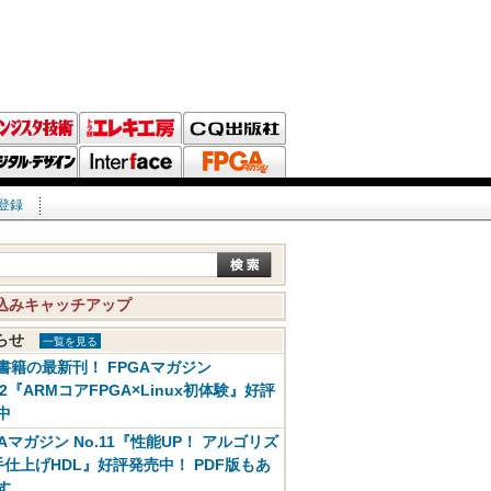
登録
込みキャッチアップ
知らせ
一覧を見る
書籍の最新刊！ FPGAマガジン
12『ARMコアFPGA×Linux初体験』好評
中
GAマガジン No.11『性能UP！ アルゴリズ
手仕上げHDL』好評発売中！ PDF版もあ
す