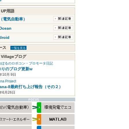
K UP用語
V（電気自動車）
Ocean
droid
ュース
一覧を見る
 Villageブログ
のぼるのロボコン・プロモータ日記
ぶりのブログ更新w
年10月 9日
a Project
mana-8最終打ち上げ報告（その２）
2年6月26日