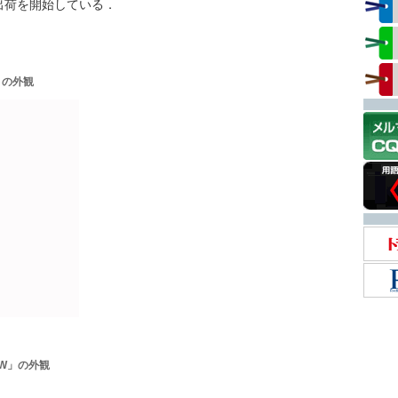
出荷を開始している．
B」の外観
VW」の外観