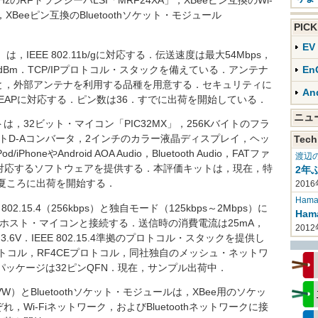
2.4GHzのRFトランシーバLSI「MRF24XA」，XBeeピン互換のWi-
XBeeピン互換のBluetoothソケット・モジュール
PIC
E
）は，IEEE 802.11b/gに対応する．伝送速度は最大54Mbps，
dBm．TCP/IPプロトコル・スタックを備えている．アンテナ
En
と，外部アンテナを利用する品種を用意する．セキュリティに
An
WPA-EAPに対応する．ピン数は36．すでに出荷を開始している．
ニ
32ビット・マイコン「PIC32MX」，256Kバイトのフラ
ビットD-Aコンバータ，2インチのカラー液晶ディスプレイ，ヘッ
Tech
eやAndroid AOA Audio，Bluetooth Audio，FATファ
渡辺
対応するソフトウェアを提供する．本評価キットは，現在，特
2年
年夏ころに出荷を開始する．
2016
Haman
02.15.4（256kbps）と独自モード（125kbps～2Mbps）に
Ha
てホスト・マイコンと接続する．送信時の消費電流は25mA，
201
3.6V．IEEE 802.15.4準拠のプロトコル・スタックを提供し
プロトコル，RF4CEプロトコル，同社独自のメッシュ・ネットワ
パッケージは32ピンQFN．現在，サンプル出荷中．
VW）とBluetoothソケット・モジュールは，XBee用のソケッ
Wi-Fiネットワーク，およびBluetoothネットワークに接