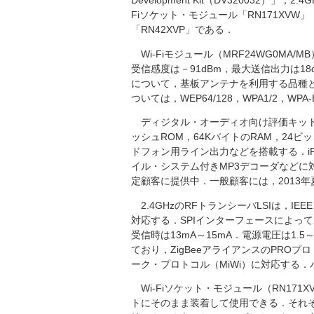
Development Kit（DV320032）」，
Fiソケット・モジュール「RN171XVW」，
「RN42XVP」である．
Wi-Fiモジュール（MRF24WG0MA/MB
受信感度は－91dBm，最大送信出力は18
について，基板アンテナを利用する品種
ついては，WEP64/128，WPA1/2，
ディジタル・オーディオ向け評価キットは，
ッシュROM，64KバイトのRAM，24
ドフォン用ライン出力などを搭載する．iPod/iPhon
イル・システム付きMP3デコーダなどに
定顧客に提供中．一般顧客には，2013
2.4GHzのRFトランシーバLSIは，IEEE 8
対応する．SPIインターフェースによっ
受信時は13mA～15mA．電源電圧は1.5～
ており，ZigBeeアライアンスのPRO
ーク・プロトコル（MiWi）に対応する．
Wi-Fiソケット・モジュール（RN171X
トにそのまま装着して使用できる．それぞれ，