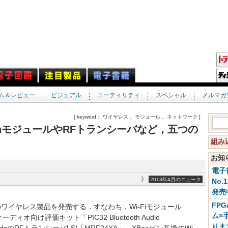
ム＆レビュー
ビジュアル
ユーティリティ
スペシャル
メルマガ
[ keyword： ワイヤレス， モジュール， ネットワーク ]
uetoothモジュールやRFトランシーバなど，五つの
組み
お
電子
》
2013年4月のニュース
No.
発売
FP
は，五つのワイヤレス製品を発売する．すなわち，Wi-Fiモジュール
ム×
ィオ向け評価キット「PIC32 Bluetooth Audio
りま