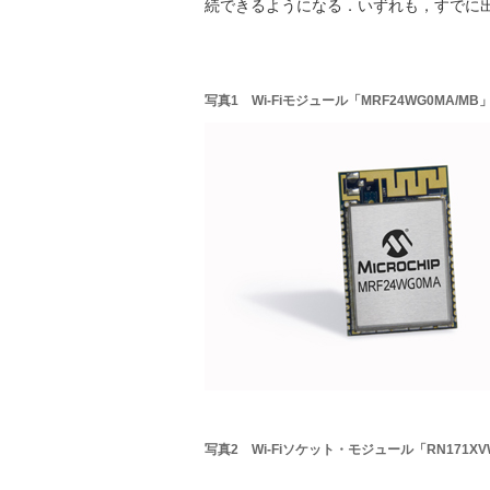
続できるようになる．いずれも，すでに
写真1 Wi-Fiモジュール「MRF24WG0MA/M
写真2 Wi-Fiソケット・モジュール「RN171X