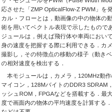
サ・モジュールをPWM（Pulse Width Mod
応させた「ZMP OpticalFlow-Z PW
カル・フローとは，動画像の中の物体の
術を用いてベクトル表現で示したもので
ジュールは，例えば飛行体や車両におい
身の速度を把握する際に利用できる．カ
撮影し，その特徴点の移動の様子（動き
の相対速度を検出する．
本モジュールは，カメラ，120MHz動作のAR
マイコン，128MバイトのDDR3 SDRA
ッシュROM，FPGAなどを搭載する．最大
度で画面内の物体の平均速度を計算する
などは不要．