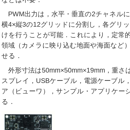
PWM出力は，水平・垂直の2チャネル
横4×縦3の12グリッドに分割し，各グリ
けを行うことが可能．これにより，定常
領域（カメラに映り込む地面や海面など
せる．
外形寸法は50mm×50mm×19mm，重さ
スプレイ，USBケーブル，電源ケーブル
ア（ビューワ），サンプル・アプリケー
る．