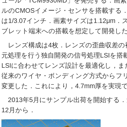
ュール「TCM9930MD」を発売する．画素
ルのCMOSイメージ・センサを搭載する
は1/3.07インチ．画素サイズは1.12μ
ブレット端末への搭載を想定して開発し
レンズ構成は4枚．レンズの歪曲収差の
元処理を行う独自開発の信号処理LSIを搭
LSIに合わせてレンズ設計を最適化し，ま
従来のワイヤ・ボンディング方式からフ
変更した．これにより，4.7mm厚を実現
2013年5月にサンプル出荷を開始する．量
12月から．