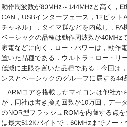
動作周波数が80MHz～144MHzと高く，Eth
CAN，USBインターフェース，12ビットA
チャネル），タイマ群などを内蔵し，FA
ベーシックの品種は動作周波数が40MHz
家電などに向く．ロー・パワーは，動作
置いた品種である．ウルトラ・ロー・リ
低減に主眼を置いた品種である．今回は
ンスとベーシックのグループに属する44
ARMコアを搭載したマイコンは他社か
が，同社は書き換え回数が10万回，データ
のNOR型フラッシュROMを内蔵する点
は最大512Kバイトで，60MHzまでノー