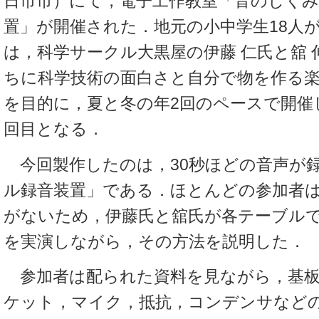
日市市）にて，電子工作教室「音のしく
置」が開催された．地元の小中学生18人
は，科学サークル大黒屋の伊藤 仁氏と舘
ちに科学技術の面白さと自分で物を作る
を目的に，夏と冬の年2回のペースで開催
回目となる．
今回製作したのは，30秒ほどの音声が
ル録音装置」である．ほとんどの参加者
がないため，伊藤氏と舘氏が各テーブル
を実演しながら，その方法を説明した．
参加者は配られた資料を見ながら，基板
ケット，マイク，抵抗，コンデンサなど