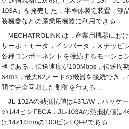
ク通信規格に対応したスレーブLSI「JL-10
103A」を発売した．半導体製造装置，液
装機器などの産業用機器に利用できる．
MECHATROLINK は，産業用機器に
サーボ・モータ，インバータ，ステッピ
各種コンポーネントを接続するモーショ
格である．伝送速度が100Mbps，伝送周期は
64ms，最大62ノードの機器を接続でき
間で完全同期した制御を行える．
JL-102Aの熱抵抗値は43℃/W，パッケー
の144ピンFBGA．JL-103Aの熱抵抗値は
は14×14mmの100ピンLQFPである．