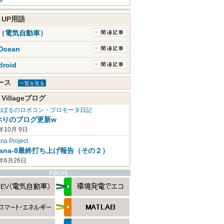
K UP用語
V（電気自動車）
Ocean
droid
ュース
一覧を見る
 Villageブログ
のぼるのロボコン・プロモータ日記
ぶりのブログ更新w
年10月 9日
a Project
mana-8最終打ち上げ報告（その２）
2年6月26日