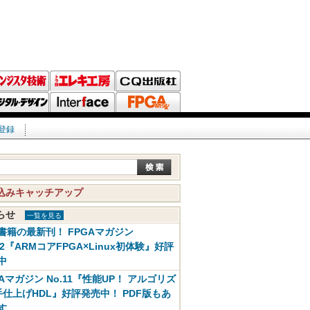
登録
込みキャッチアップ
知らせ
一覧を見る
書籍の最新刊！ FPGAマガジン
12『ARMコアFPGA×Linux初体験』好評
中
GAマガジン No.11『性能UP！ アルゴリズ
手仕上げHDL』好評発売中！ PDF版もあ
す