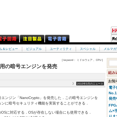
ム＆レビュー
ビジュアル
ユーティリティ
スペシャル
メルマガ
[ keyword： ミドルウェア， CPU ]
用の暗号エンジンを発売
組み
お
》
2010年3月のニュース
電子
No.
ジン「NanoCrypto」を発売した．この暗号エンジンを
発売
ョンに暗号セキュリティ機能を実装することができる．
FP
ム×
，30以上のOSに対応する．OSが存在しない場合にも使用できる．
りま