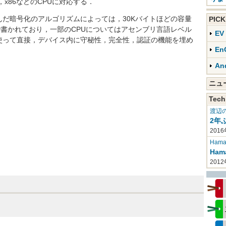
H8S，x86などのCPUに対応する．
だ暗号化のアルゴリズムによっては，30Kバイトほどの容量
PIC
書かれており，一部のCPUについてはアセンブリ言語レベル
E
使って直接，デバイス内に守秘性，完全性，認証の機能を埋め
En
An
ニ
Tech
渡辺
2年
2016
Haman
Ha
201