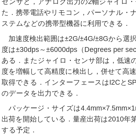
センサと，アナログ出力の2軸ジャイロ・
た．携帯電話やリモコン，パーソナル・
ステムなどの携帯型機器に利用できる．
加速度検出範囲は±2G/±4G/±8Gから
度は±30dps～±6000dps（Degrees per 
ある．またジャイロ・センサ部は，低速
度を増幅して高精度に検出し，併せて高
取得できる．インターフェースはI2CとSP
のデータを出力できる．
パッケージ・サイズは4.4mm×7.5mm×
出荷を開始している．量産出荷は2010年
する予定．