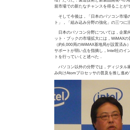
増）だった．製造技術と新製品開発への
規市場での新たなチャンスを得ることが
そして今後は，「日本のパソコン市場の
ト」，「組み込み分野の強化」の三つに
日本のパソコン分野については，企業向
ット・ブックの市場拡大には，WiMAXの
（約6,000局のWiMAX基地局が設置
サポートが弱い点を指摘し，Intel社
トを行っていくと述べた．
パソコン以外の分野では，ディジタル家
み向けAtomプロセッサの普及を推し進