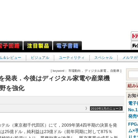
ム＆レビュー
ビジュアル
ユーティリティ
スペシャル
メルマガ
[ keyword： 市場動向， ディジタル家電， 自動車 ]
期決算を発表．今後はディジタル家電や産業機
組み
野を強化
お
電子
》
2010年1月のニュース
No.
発売
FP
帝国ホテル（東京都千代田区）にて，2009年第4四半期の決算を発
ム×
は25億ドル，純利益は23億ドル（前年同期に対して875％
りま