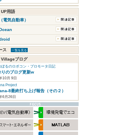
K UP用語
V（電気自動車）
Ocean
droid
ュース
一覧を見る
 Villageブログ
のぼるのロボコン・プロモータ日記
ぶりのブログ更新w
年10月 9日
a Project
mana-8最終打ち上げ報告（その２）
2年6月26日