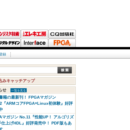
登録
込みキャッチアップ
知らせ
一覧を見る
書籍の最新刊！ FPGAマガジン
12『ARMコアFPGA×Linux初体験』好評
中
GAマガジン No.11『性能UP！ アルゴリズ
手仕上げHDL』好評発売中！ PDF版もあ
す