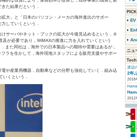
積極的な投資により，業務効率が改善し，既存事業の成長と新
できた結果だという．
PIC
拡大」と「日本のパソコン・メーカの海外進出のサポー
E
注力していくという．
En
けサーバやネット・ブックの拡大が今後見込めるという．ネ
An
普及が必要であり，WiMAXの推進に力を入れていくという
済み）．また同社は，海外での日本製品への期待や需要はあるが，
ニ
のインフラを生かして，海外現地スタッフによる販売支援やサポー
Tech
渡辺
電や産業用機器，自動車などの分野も強化していく．組み込
2年
めていくという．
2016
Haman
Ha
201