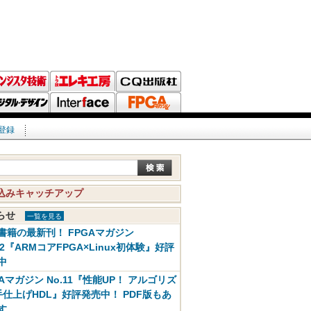
登録
込みキャッチアップ
知らせ
一覧を見る
書籍の最新刊！ FPGAマガジン
12『ARMコアFPGA×Linux初体験』好評
中
GAマガジン No.11『性能UP！ アルゴリズ
手仕上げHDL』好評発売中！ PDF版もあ
す