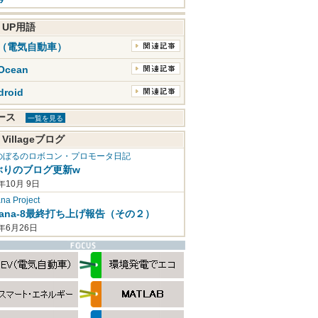
K UP用語
V（電気自動車）
Ocean
droid
ュース
一覧を見る
 Villageブログ
のぼるのロボコン・プロモータ日記
ぶりのブログ更新w
年10月 9日
a Project
mana-8最終打ち上げ報告（その２）
2年6月26日