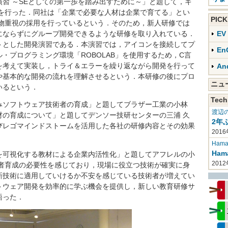
習 ～SEとしての第一歩を踏み出すために～」と題して，キ
演を行った．同社は「企業で必要な人材は企業で育てる」とい
PIC
人物重視の採用を行っているという．そのため，新人研修では
にならずにグループ開発できるような研修を取り入れている．
E
トとした開発演習である．本演習では，アイコンを接続してプ
En
・プログラミング環境「ROBOLAB」を使用するため，C言
を考えて実装し，トライ＆エラーを繰り返ながら開発を行って
An
や基本的な開発の流れを理解させるという．本研修の後にプロ
ニ
いるという．
Tech
ソフトウェア技術者の育成」と題してブラザー工業の小林
渡辺
材の育成について」と題してデンソー技研センターの三浦 久
2年
びレゴマインドストームを活用した各社の研修内容とその効果
2016
Haman
Ha
可視化する教材による企業内活性化」と題してアフレルの小
201
術者育成の必要性を感じており，現場に役立つ技術が確実に身
新技術に適用していけるか不安を感じている技術者が増えてい
トウェア開発を効率的に学ぶ機会を提供し，新しい教育研修サ
語った．