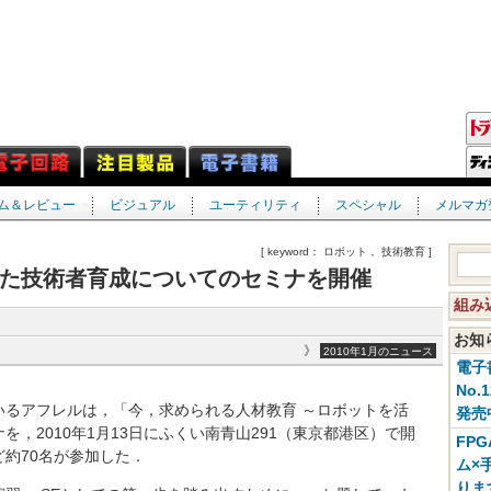
ム＆レビュー
ビジュアル
ユーティリティ
スペシャル
メルマガ
[ keyword： ロボット， 技術教育 ]
た技術者育成についてのセミナを開催
組み
お
》
2010年1月のニュース
電子
No.
るアフレルは，「今，求められる人材教育 ～ロボットを活
発売
，2010年1月13日にふくい南青山291（東京都港区）で開
FP
約70名が参加した．
ム×
りま