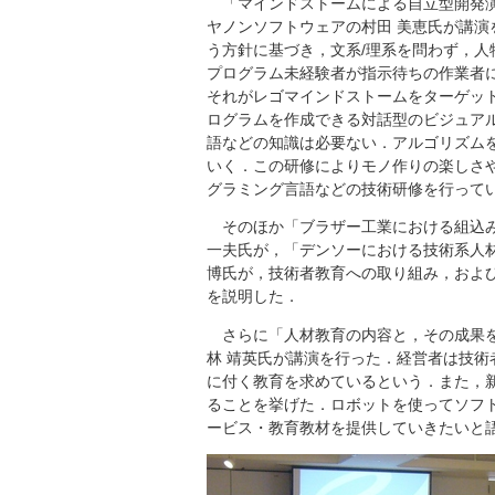
「マインドストームによる自立型開発演
ヤノンソフトウェアの村田 美恵氏が講
う方針に基づき，文系/理系を問わず，
プログラム未経験者が指示待ちの作業者
それがレゴマインドストームをターゲッ
ログラムを作成できる対話型のビジュアル
語などの知識は必要ない．アルゴリズム
いく．この研修によりモノ作りの楽しさ
グラミング言語などの技術研修を行って
そのほか「ブラザー工業における組込み
一夫氏が，「デンソーにおける技術系人
博氏が，技術者教育への取り組み，およ
を説明した．
さらに「人材教育の内容と，その成果を
林 靖英氏が講演を行った．経営者は技
に付く教育を求めているという．また，
ることを挙げた．ロボットを使ってソフ
ービス・教育教材を提供していきたいと