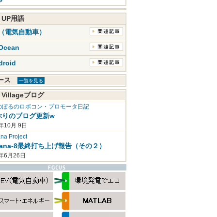
K UP用語
V（電気自動車）
Ocean
droid
ュース
一覧を見る
 Villageブログ
のぼるのロボコン・プロモータ日記
ぶりのブログ更新w
年10月 9日
a Project
mana-8最終打ち上げ報告（その２）
2年6月26日