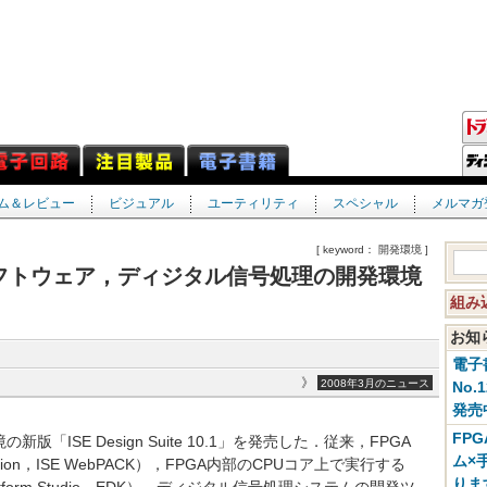
ム＆レビュー
ビジュアル
ユーティリティ
スペシャル
メルマガ
[ keyword： 開発環境 ]
込みソフトウェア，ディジタル信号処理の開発環境
組み
お
電子
》
2008年3月のニュース
No.
発売
FP
版「ISE Design Suite 10.1」を発売した．従来，FPGA
ム×
ion，ISE WebPACK），FPGA内部のCPUコア上で実行する
りま