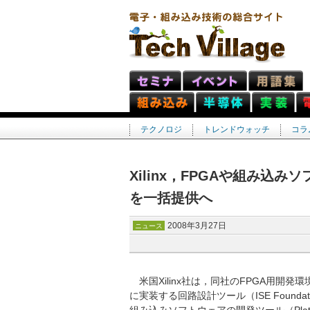
テクノロジ
トレンドウォッチ
コラ
Xilinx，FPGAや組み
を一括提供へ
2008年3月27日
ニュース
米国Xilinx社は，同社のFPGA用開発環境の新
に実装する回路設計ツール（ISE Foundat