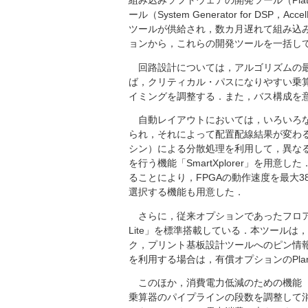
組み込みソフトウェアの開発ツール（Platf
ール（System Generator for 
ツールが供給され，数カ月遅れて組み込
ョンから，これらの開発ツールを一括し
回路設計については，アルゴリズムの最
ば，クリティカル・パスになりやすい乗
イミングを調整する．また，バス構成を意
自動レイアウトにおいては，いろいろな
られ，それによって配置配線結果が変わる
シン）による分散処理を利用して，異な
を行う機能「SmartXplorer」を用
ることにより，FPGAの動作速度を最大
選択する機能も用意した．
さらに，従来オプションであったフロアプラン
Lite」を標準搭載している．本ツール
ク，プリント基板設計ツールへのピン情
を利用する場合は，有償オプションのPlan
このほか，消費電力低減のための機能（XPo
乗算器のパイプラインの段数を調整して