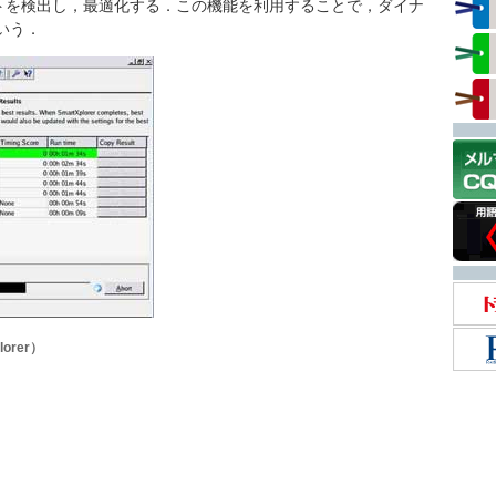
トを検出し，最適化する．この機能を利用することで，ダイナ
いう．
lorer）