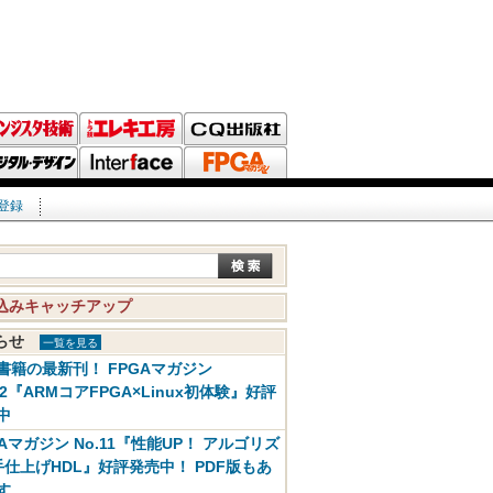
登録
込みキャッチアップ
知らせ
一覧を見る
書籍の最新刊！ FPGAマガジン
12『ARMコアFPGA×Linux初体験』好評
中
GAマガジン No.11『性能UP！ アルゴリズ
手仕上げHDL』好評発売中！ PDF版もあ
す