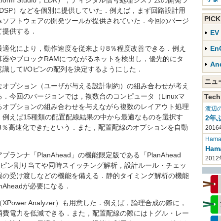
orm Studio，EDK），ディジタル信号処理システムの開発ツ
DSP，AccelDSP）などを個別に提供していた．例えば，まず回路設計用
PIC
みソフトウェアの開発ツールが提供されていた．今回のバージ
て提供する．
E
適化により，動作速度を従来より8％程度改善できる．例え
En
算器やブロックRAMにつながるネットを検出し，優先的にタ
An
識してI/Oピンの配列を決定するようにした．
ニ
オプション（ユーザが与える設計制約）の組み合わせが考え
．今回のバージョンでは，複数台のコンピュータ（Linuxマ
Tech
るオプションの組み合わせを与えながら複数のレイアウト処理
渡辺
意した．例えば15種類の配置配線結果の中から最適なものを選択す
2年
38％高速化できたという．また，配置配線のオプションを自動
2016
Haman
Ha
ナ「PlanAhead」の機能限定版である「PlanAhead
201
は，ピン割り当てや同時スイッチング解析，設計ルール・チェッ
報の受け渡しなどの機能を備える．静的タイミング解析の機能
Aheadが必要になる．
wer Analyzer）も用意した．例えば，論理合成の際に，
消費電力を低減できる．また，配置配線の際にはトグル・レー