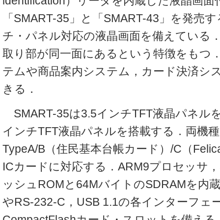
identification）リーダを内蔵した液晶
「SMART-35」と「SMART-43」を発
チ・パネル対応の液晶画面を備えている
取り部が同一面にあるという特徴をもつ
テムや商品案内システム，カード決済シ
きる．
SMART-35は3.5インチTFT液晶パネルを，
インチTFT液晶パネルを搭載する．両機種とも
TypeA/B（住民基本台帳カード）/C（Felic
ICカードに対応する．ARM9プロセッサ，
ッシュROMと64MバイトのSDRAMを内蔵す
やRS-232-C，USB 1.1の各インターフ
CompactFlashカード・スロットを備える．O