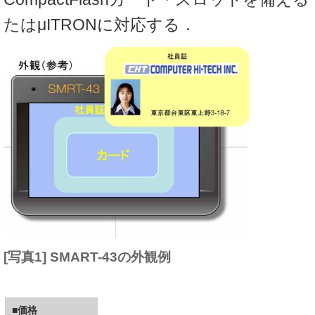
たはμITRONに対応する．
[写真1] SMART-43の外観例
■価格