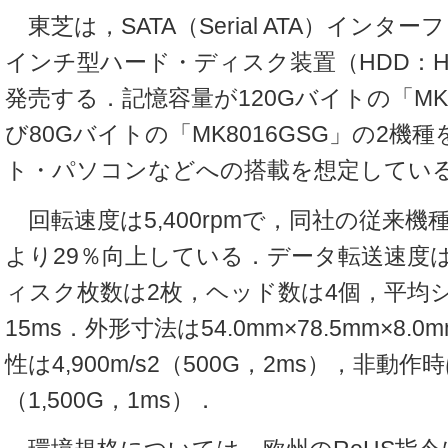
東芝は，SATA（Serial ATA）インター
インチ型ハード・ディスク装置（HDD：Hard 
発売する．記憶容量が120Gバイトの「MK1
び80Gバイトの「MK8016GSG」の2機
ト・パソコンなどへの搭載を想定してい
回転速度は5,400rpmで，同社の従来機種（
より29％向上している．データ転送速度は最
ィスク枚数は2枚，ヘッド数は4個，平均
15ms．外形寸法は54.0mm×78.5mm×8
性は4,900m/s2（500G，2ms），非動作時は1
（1,500G，1ms）．