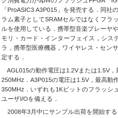
ク消費電力が5μWのフラッシュFPGA「IGLO
「ProASIC3 A3P015」を発売する．同
ラム素子としてSRAMセルではなくフラ
ルを使用している．携帯型音楽プレーヤ
モリ・カード・インターフェイス，シス
ラ，携帯型医療機器，ワイヤレス・セン
定する．
AGL015の動作電圧は1.2Vまたは1.5
250MHz．A3P015の電圧は1.5V，最高
350MHz．いずれも1Kビットのフラッシ
ユーザI/Oを備える．
2008年3月中にサンプル出荷を開始す