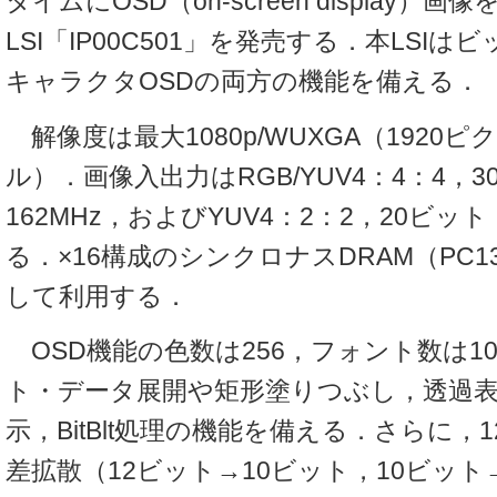
タイムにOSD（on-screen display）
LSI「IP00C501」を発売する．本LSIは
キャラクタOSDの両方の機能を備える．
解像度は最大1080p/WUXGA（1920ピ
ル）．画像入出力はRGB/YUV4：4：4，
162MHz，およびYUV4：2：2，20ビット
る．×16構成のシンクロナスDRAM（PC
して利用する．
OSD機能の色数は256，フォント数は10
ト・データ展開や矩形塗りつぶし，透過
示，BitBlt処理の機能を備える．さらに，
差拡散（12ビット→10ビット，10ビット