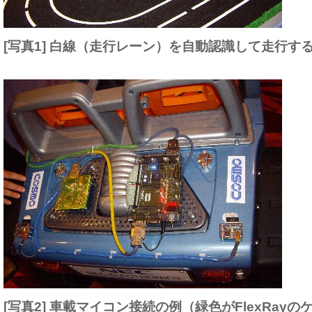
[写真1] 白線（走行レーン）を自動認識して走行す
[写真2] 車載マイコン接続の例（緑色がFlexRay