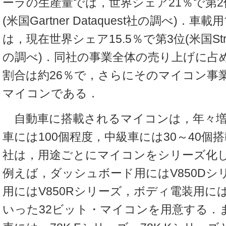
ーラの生産量では，世界シェア21％で第
(米国Gartner Dataquest社の調べ)
は，現在世界シェア15.5％で第3位(米国Strateg
の調べ)．同社の事業全体の売り上げに占
割合は約26％で，さらにそのマイコン事
マイコンである．
自動車に搭載されるマイコンは，年々増
車には100個程度，中級車には30～40個
社は，用途ごとにマイコンをシリーズ化
例えば，ダッシュボード用にはV850Dシ
用にはV850Rシリーズ，ボディ電装用には
いった32ビット・マイコンを用意する．