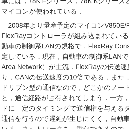
車には，78K Fシリーズ，78K Kシリー
マイコンが使われている．
2008年より量産予定のマイコンV850E/
FlexRayコントローラが組み込まれている．
動車の制御系LANの規格で，FlexRay Cons
定している．現在，自動車の制御系LANではCAN
Area Network）が主流．FlexRayの伝送
り，CANの伝送速度の10倍である．また
ドリブン型の通信なので，どこかのノー
と，通信経路が占有されてしまう．一方，Fl
ドに一定のタイミングで送信権を与える
通信を行うので遅延が生じにくく，自動