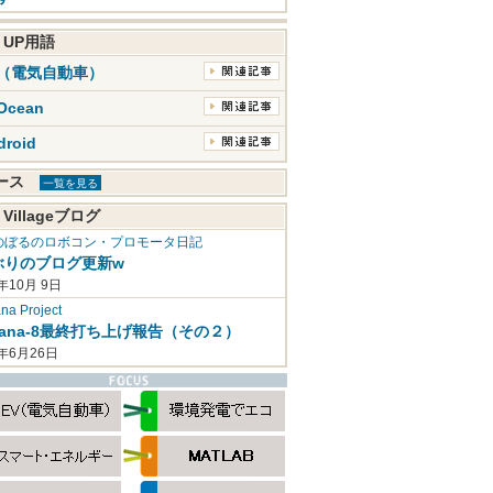
K UP用語
V（電気自動車）
Ocean
droid
ュース
一覧を見る
 Villageブログ
のぼるのロボコン・プロモータ日記
ぶりのブログ更新w
年10月 9日
a Project
mana-8最終打ち上げ報告（その２）
2年6月26日