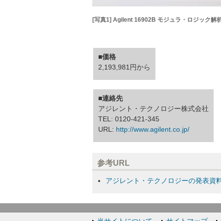
[写真1] Agilent 16902B モジュラ・ロジッ
■価格
2,193,981円から
■連絡先
アジレント・テクノロジー株式会社
TEL: 0120-421-345
URL:
http://www.agilent.co.jp/
参考URL
アジレント・テクノロジーの発表資