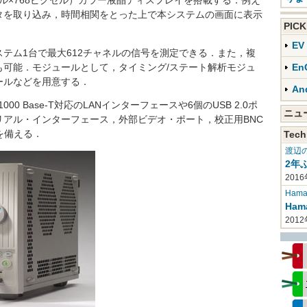
クセル×768ピクセル）カラー液晶ディスプレイを搭載する．例え
タを取り込み，時間相関をとった上で本システムの画面に表示
PIC
E
テム1台で最大612チャネルの信号を測定できる．また，複
も可能．モジュールとして，タイミング/ステート解析モジュ
En
ールなどを用意する．
An
00 Base-T対応のLANインターフェースや6個のUSB 2.0ポ
ニ
アル・インターフェース，外部ビデオ・ポート，校正用BNC
を備える．
Tech
渡辺
2年
2016
Haman
Ha
201