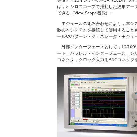
を備えた15インチ型のXGA（1024ピ
ば，オシロスコープで捕捉した波形デー
できる（View Scope機能）．
モジュールの組み合わせにより，本シス
数の本システムを接続して使用すること
ールやパターン・ジェネレータ・モジュ
外部インターフェースとして，10/100/10
ート，パラレル・インターフェース，シリ
コネクタ，クロック入力用BNCコネクタ