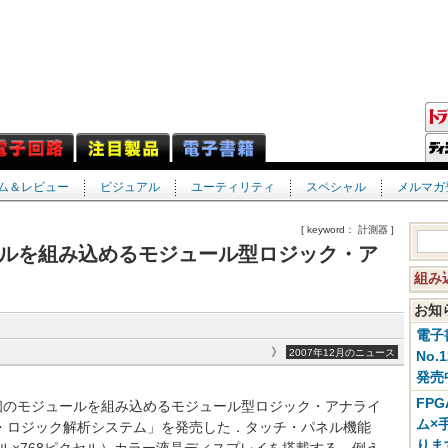
ム＆レビュー
ビジュアル
ユーティリティ
スペシャル
メルマガ
[ keyword： 計測器 ]
ジュールを組み込めるモジュール型ロジック・ア
組み
お
電子
》
2007年12月のニュース
No.
発売
FP
社は，最大6個のモジュールを組み込めるモジュール型ロジック・アナライ
ム×
 モジュラ・ロジック解析システム」を発売した．タッチ・パネル機能
りま