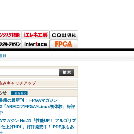
登録
込みキャッチアップ
知らせ
一覧を見る
書籍の最新刊！ FPGAマガジン
12『ARMコアFPGA×Linux初体験』好評
中
GAマガジン No.11『性能UP！ アルゴリズ
手仕上げHDL』好評発売中！ PDF版もあ
す