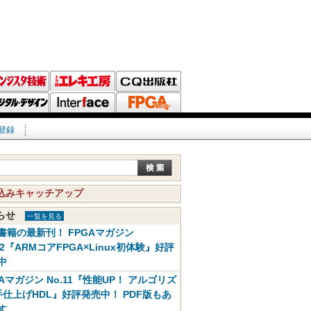
登録
込みキャッチアップ
知らせ
一覧を見る
書籍の最新刊！ FPGAマガジン
12『ARMコアFPGA×Linux初体験』好評
中
GAマガジン No.11『性能UP！ アルゴリズ
手仕上げHDL』好評発売中！ PDF版もあ
す