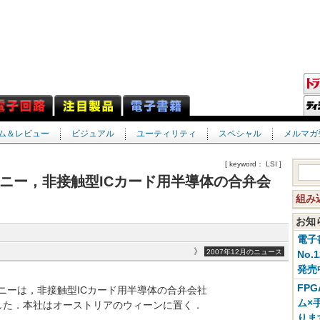
ム＆レビュー
ビジュアル
ユーティリティ
スペシャル
メルマガ
[ keyword： LSI ]
orsとソニー，非接触型ICカード用半導体の合弁会
組み
お
電子
》
2007年12月のニュース
No.
発売
FP
s社とソニーは，非接触型ICカード用半導体の合弁会社
ム×
立した．本社はオーストリアのウィーンに置く．
りま