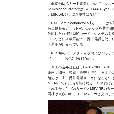
非接触型ICカード事業について，ソニーはISO
Seminiconductors社はISO 14443
とMIFAREの間に互換性はない．
NXP Seminiconductors社とソニーは今
信規格を策定し，NFC ICチップを共同開発し
対応した非接触型ICカード・システムを構
コンなどに搭載可能で，携帯電話を使った
実運用が始まっている．
NFC規格は，アクティブおよびパッシブ
424kbps，通信距離は10cm．
今回の合弁会社は，FeliCaやMIFARE，
企画，開発，製造，販売を行う．日本では，
給先は，主に携帯電話メーカになるという．携
MIFAREでも決済可能になる．具体的
されるか，FeliCaカードとMIFAR
両社は複数のキャリアやメーカと交渉し