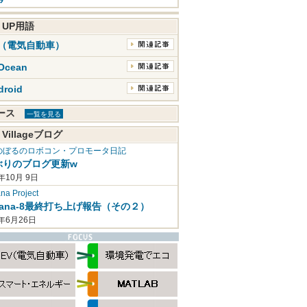
K UP用語
V（電気自動車）
Ocean
droid
ュース
一覧を見る
 Villageブログ
のぼるのロボコン・プロモータ日記
ぶりのブログ更新w
年10月 9日
a Project
mana-8最終打ち上げ報告（その２）
2年6月26日