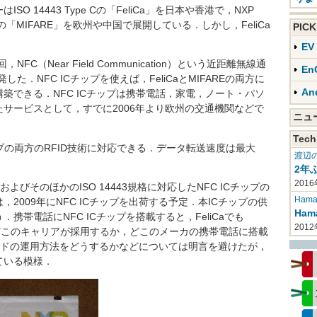
 14443 Type Cの「FeliCa」を日本や香港で，NXP
 Type Aの「MIFARE」を欧州や中国で展開している．しかし，FeliCa
PIC
E
回，NFC（Near Field Communication）という近距離無線通
En
た．NFC ICチップを使えば，FeliCaとMIFAREの両方に
An
築できる．NFC ICチップは携帯電話，家電，ノート・パソ
サービスとして，すでに2006年より欧州の交通機関などで
ニ
Tech
の両方のRFID技術に対応できる．データ転送速度は最大
渡辺
2年
2016
およびそのほかのISO 14443規格に対応したNFC ICチップの
Haman
2009年にNFC ICチップを出荷する予定．本ICチップの供
Ha
帯電話にNFC ICチップを搭載すると，FeliCaでも
201
にどこのキャリアが採用するか，どこのメーカの携帯電話に搭載
Eのカードの運用方法をどうするかなどについては明言を避けたが，
ている模様．