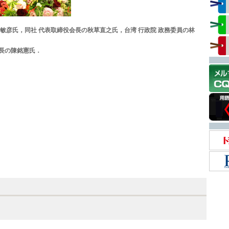
小田敏彦氏，同社 代表取締役会長の秋草直之氏，台湾 行政院 政務委員の林
ry 執行長の陳銘憲氏．