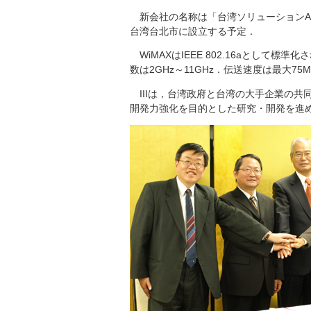
新会社の名称は「台湾ソリューションAE
台湾台北市に設立する予定．
WiMAXはIEEE 802.16aとして
数は2GHz～11GHz．伝送速度は最大75M
IIIは，台湾政府と台湾の大手企業の共
開発力強化を目的とした研究・開発を進