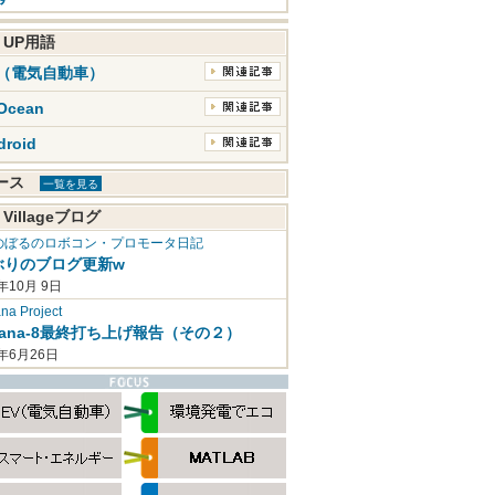
K UP用語
V（電気自動車）
Ocean
droid
ュース
一覧を見る
 Villageブログ
のぼるのロボコン・プロモータ日記
ぶりのブログ更新w
年10月 9日
a Project
mana-8最終打ち上げ報告（その２）
2年6月26日