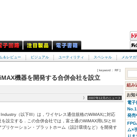
ム＆レビュー
ビジュアル
ユーティリティ
スペシャル
メルマガ
[ keyword： RF ]
iMAX機器を開発する合併会社を設立
組み
お
》
2007年12月のニュース
電子
No.
ation Industry（以下III）は，ワイヤレス通信規格のWiMAXに対応
発売
設立する．この合併会社では，富士通のWiMAX用LSIとIII
FP
アプリケーション・プラットホーム（設計環境など）を開発す
ム×
りま