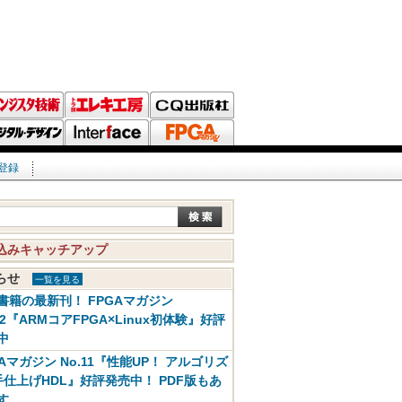
登録
込みキャッチアップ
知らせ
一覧を見る
書籍の最新刊！ FPGAマガジン
12『ARMコアFPGA×Linux初体験』好評
中
GAマガジン No.11『性能UP！ アルゴリズ
手仕上げHDL』好評発売中！ PDF版もあ
す