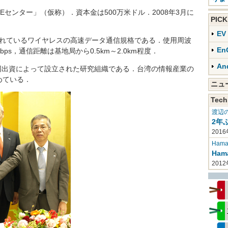
センター」（仮称）．資本金は500万米ドル．2008年3月に
PIC
E
標準化されているワイヤレスの高速データ通信規格である．使用周波
En
bps，通信距離は基地局から0.5km～2.0km程度．
An
同出資によって設立された研究組織である．台湾の情報産業の
めている．
ニ
Tech
渡辺
2年
2016
Haman
Ha
201