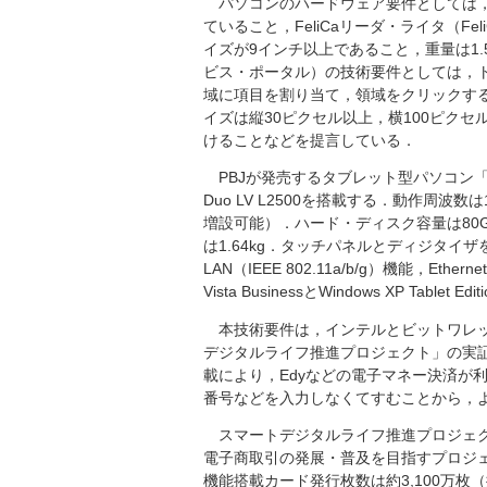
パソコンのハードウェア要件としては，
ていること，FeliCaリーダ・ライタ（F
イズが9インチ以上であること，重量は1.
ビス・ポータル）の技術要件としては，
域に項目を割り当て，領域をクリックす
イズは縦30ピクセル以上，横100ピク
けることなどを提言している．
PBJが発売するタブレット型パソコン「Slate
Duo LV L2500を搭載する．動作周波
増設可能）．ハード・ディスク容量は80
は1.64kg．タッチパネルとディジタイザ
LAN（IEEE 802.11a/b/g）機能，Eth
Vista BusinessとWindows XP Table
本技術要件は，インテルとビットワレッ
デジタルライフ推進プロジェクト」の実証
載により，Edyなどの電子マネー決済が
番号などを入力しなくてすむことから，
スマートデジタルライフ推進プロジェクト
電子商取引の発展・普及を目指すプロジェク
機能搭載カード発行枚数は約3,100万枚