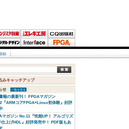
登録
込みキャッチアップ
知らせ
一覧を見る
書籍の最新刊！ FPGAマガジン
12『ARMコアFPGA×Linux初体験』好評
中
GAマガジン No.11『性能UP！ アルゴリズ
手仕上げHDL』好評発売中！ PDF版もあ
す