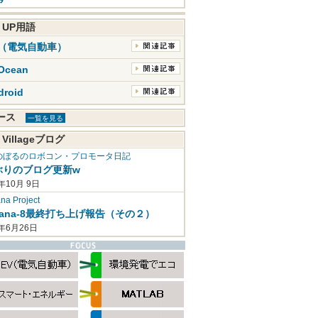
K UP用語
V（電気自動車）
Ocean
droid
ュース
一覧を見る
 Villageブログ
のぼるのロボコン・プロモータ日記
ぶりのブログ更新w
年10月 9日
a Project
mana-8最終打ち上げ報告（その２）
2年6月26日