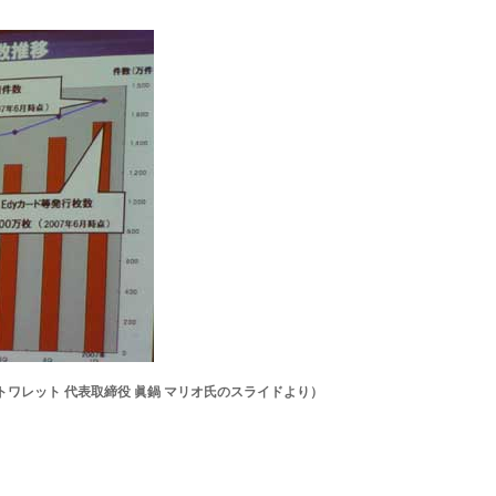
ットワレット 代表取締役 眞鍋 マリオ氏のスライドより）