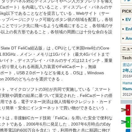
タッチパネル対応ディスプレイやペン入力タブレットを備え
eliCaポート）を内蔵していること，ディスプレイ・パネルのサ
PIC
5kg以下であることなどを提言している．Webサイト（サー
トップページにクリック可能なボタン状の領域を配置し，各領
E
ることでリンク先に飛べるような構成にすること，各領域のサ
En
セル以上の長方形であること，各領域の周囲には十分な余白を設
An
 DT FeliCa組込版」は，CPUとして米国Intel社のCore
ニ
数は1.83GHz．メイン・メモリは1Gバイト（最大4Gバイトまで
Tech
Gバイト．ディスプレイ・パネルのサイズは12.1インチ．重量
渡辺
を切り替えられる画面入力装置やFeliCaポート，無線
2年
ernetポート，USB 2.0ポートなどを備える．OSは，Windows
2016
t Edition 2005のどちらかを選択できる．
Haman
Ha
ト，マイクロソフトの3社が共同で実施している「スマート
201
実験や調査の結果に基づいて策定された．FeliCaポートの搭
利用できる．電子マネー決済は個人情報やクレジット・カード
より簡単・安全にインターネットで買い物ができるという．
は，非接触ICカード技術「FeliCa」を用いた安全で便利な
トである．2006年6月に発足した．2007年6月時点のEdy
（携帯電話約600万台を含む）で，利用件数と共に順調に伸び