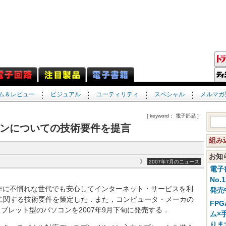
ム＆レビュー
ビジュアル
ユーティリティ
スペシャル
メルマガ
[ keyword： 電子部品 ]
ンについての技術要件を提言
組み
お
》
2007年7月のニュース
電子
No.
に不慣れな世代でも安心してインターネット・サービスを利
発売
に関する技術要件を策定した．また，コンピュータ・メーカの
FP
ブレット型のパソコンを2007年9月下旬に発売する．
ム×
りま