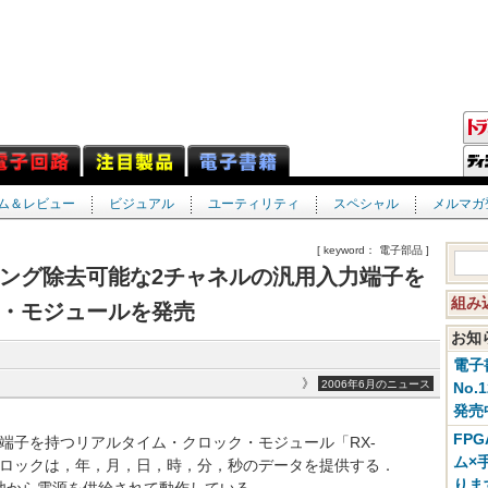
ム＆レビュー
ビジュアル
ユーティリティ
スペシャル
メルマガ
[ keyword： 電子部品 ]
ング除去可能な2チャネルの汎用入力端子を
組み
・モジュールを発売
お
電子
》
2006年6月のニュース
No.
発売
FP
端子を持つリアルタイム・クロック・モジュール「RX-
ム×
・クロックは，年，月，日，時，分，秒のデータを提供する．
りま