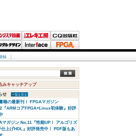
登録
込みキャッチアップ
知らせ
一覧を見る
書籍の最新刊！ FPGAマガジン
12『ARMコアFPGA×Linux初体験』好評
中
GAマガジン No.11『性能UP！ アルゴリズ
手仕上げHDL』好評発売中！ PDF版もあ
す