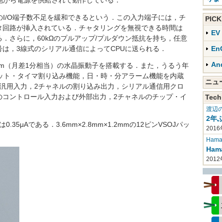
池から電源を供給されて動作している．
I/O端子数不足を緩和できるという．この入力端子には，チ
PIC
タ回路が挿入されている．チャタリングを無視できる時間は
E
である．さらに，60kΩのプルアップ/プルダウン抵抗を持ち，任意
は，3線式のシリアル通信によってCPUに送られる．
En
An
pm（月差1分相当）の水晶振動子を搭載する．また，うるう年
ビット・タイマ割り込み機能，日・時・分アラーム機能を内蔵
ニ
の汎用入力，2チャネルの割り込み出力，シリアル通信用クロ
のコントロール入力および外部出力，2チャネルのチップ・イ
Tech
渡辺
2年
35μAである．3.6mm×2.8mm×1.2mmの12ピンVSOJパッ
2016
Haman
Ha
201