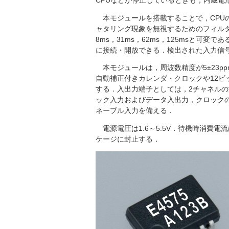
CPUなどが停止しているときも，内蔵電
本モジュールを搭載することで，CPUの
ャタリング現象を無視するためのフィル
8ms，31ms，62ms，125msと可変
に接続・開放できる．検出された入力信号
本モジュールは，周波数精度が5±23p
自動補正付きカレンダ・クロックや12
する．入出力端子としては，2チャネル
ック入力およびデータ入出力，クロック
ネーブル入力を備える．
電源電圧は1.6～5.5V．待機時消費電流は0.
ケージに封止する．