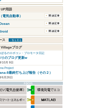
K UP用語
V（電気自動車）
Ocean
droid
ュース
一覧を見る
 Villageブログ
のぼるのロボコン・プロモータ日記
ぶりのブログ更新w
年10月 9日
a Project
mana-8最終打ち上げ報告（その２）
2年6月26日