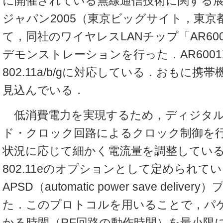
に開催されている無線通信技術に関する
ジャパン2005（東京ビッグサイト，東京
て，同社のワイヤレスLANチップ「AR60
デモンストレーションを行った．AR6001X
802.11a/b/gに対応している．おもに
見込んでいる．
低消費電力を実現するため，ディジタル
ド・クロック回路によるクロック制御を行
状況に応じて細かく電流量を調整している．
802.11eのオプションとして定められて
APSD（automatic power save deli
た．このプロトコルを用いることで，パ
かる時間（RF回路の動作時間）を最小限