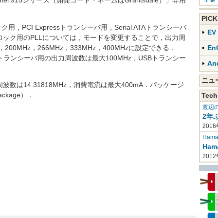
l 915シリーズ（開発コード・ネームはGrantsdale）」専用
PIC
PCI Expressトランシーバ用，Serial ATAトランシーバ
E
クロック用のPLLについては，モードを変更することで，出力周
，200MHz，266MHz，333MHz，400MHzに設定できる．
En
a ATAトランシーバ用の出力周波数は最大100MHz，USBトランシー
An
ニ
数は14.31818MHz，消費電流は最大400mA．パッケージ
package）．
Tech
渡辺
2年
2016
Haman
Ha
201