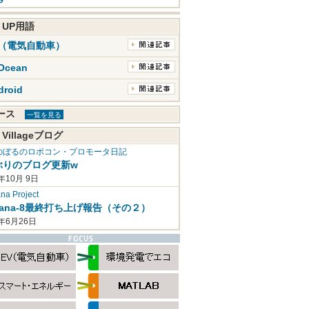
K UP用語
V（電気自動車）
Ocean
droid
ュース
一覧を見る
 Villageブログ
のぼるのロボコン・プロモータ日記
ぶりのブログ更新w
年10月 9日
a Project
mana-8最終打ち上げ報告（その２）
2年6月26日