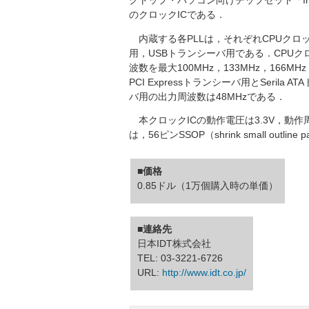
クトップ・パソコン向けチップセット「Inte
のクロックICである．
内蔵する各PLLは，それぞれCPUクロック用，
用，USBトランシーバ用である．CPU
波数を最大100MHz，133MHz，166MHz
PCI Expressトランシーバ用とSeril
バ用の出力周波数は48MHzである．
本クロックICの動作電圧は3.3V，動作周波
は，56ピンSSOP（shrink small outline 
■価格
0.85ドル（1万個購入時の単価）
■連絡先
日本IDT株式会社
TEL: 03-3221-6726
URL:
http://www.idt.co.jp/