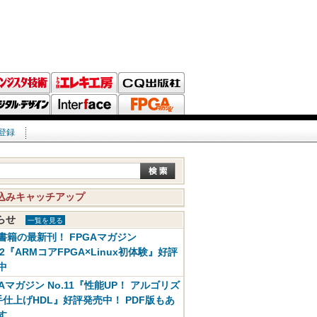
登録
込みキャッチアップ
知らせ
一覧を見る
書籍の最新刊！ FPGAマガジン
12『ARMコアFPGA×Linux初体験』好評
中
GAマガジン No.11『性能UP！ アルゴリズ
手仕上げHDL』好評発売中！ PDF版もあ
す