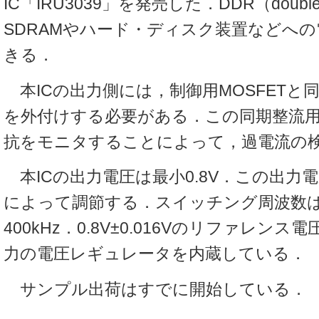
IC「IRU3039」を発売した．DDR（double d
SDRAMやハード・ディスク装置などへ
きる．
本ICの出力側には，制御用MOSFETと同
を外付けする必要がある．この同期整流用M
抗をモニタすることによって，過電流の
本ICの出力電圧は最小0.8V．この出力
によって調節する．スイッチング周波数は2
400kHz．0.8V±0.016Vのリファレンス電
力の電圧レギュレータを内蔵している．
サンプル出荷はすでに開始している．