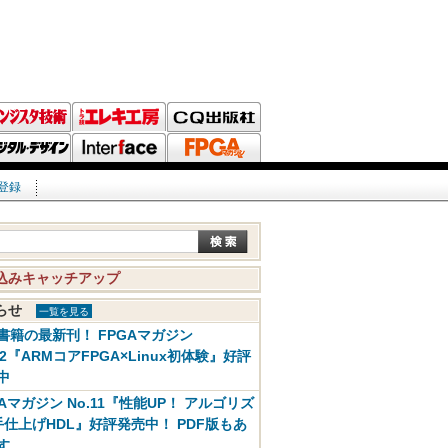
登録
込みキャッチアップ
知らせ
一覧を見る
書籍の最新刊！ FPGAマガジン
12『ARMコアFPGA×Linux初体験』好評
中
GAマガジン No.11『性能UP！ アルゴリズ
手仕上げHDL』好評発売中！ PDF版もあ
す