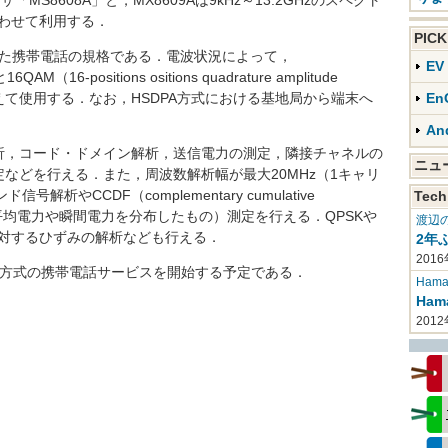
「MS8608A」と，MX8609Aは9kHz～13.2GHzのスペクト
合わせて利用する．
PIC
張した携帯電話の規格である．電波状況によって，
E
16QAM（16-positions ositions quadrature amplitude
り替えて使用する．なお，HSDPA方式における基地局から端末へ
En
．
An
，コード・ドメイン解析，送信電力の測定，隣接チャネルの
ニ
などを行える．また，周波数解析幅が最大20MHz（1キャリ
析やCCDF（complementary cumulative
Tech
信号における平均電力や瞬間電力を分布したもの）測定を行える．QPSKや
渡辺
に対するひずみの解析なども行える．
2年
2016
PA方式の携帯電話サービスを開始する予定である．
Haman
Ha
201