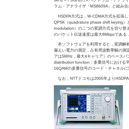
9kHz～7.8GHzのスペクトラム・アナライザ
ラム・アナライザ「MS8609A」と組み
HSDPA方式は，W-CDMA方式を拡
QPSK（quadrature phase shift keying）と
modulation）の二つの変調方式を切
のパケット伝送速度は最大8Mbpsである
本ソフトウェアを利用すると，変調解析
漏えい電力の測定，占有周波数帯幅の測定
アは5MHz，最大4キャリア）のベースバンド信号解
diatribution function；多重
16QAMの多重信号のコード・チャネル
なお，NTTドコモは2005年よりHSD