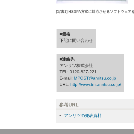
[写真1] HSDPA方式に対応させるソフトウ
■価格
下記に問い合わせ
■連絡先
アンリツ株式会社
TEL: 0120-827-221
E-mail:
MPOST@anritsu.co.jp
URL:
http://www.tm.anritsu.co.jp/
参考URL
アンリツの発表資料