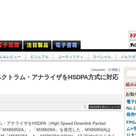
ム＆レビュー
ビジュアル
ユーティリティ
スペシャル
メルマガ
[ keyword： 計測器 ]
ペクトラム・アナライザをHSDPA方式に対応
組み
お
電子
》
2003年1月のニュース
No.
発売
FP
ザをHSDPA（High Speed Downlink Packet
ム×
X86850A」，「MX8609A」を発売した．MX86850Aは
りま