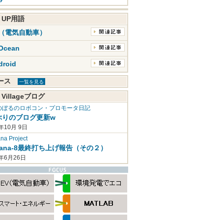
K UP用語
V（電気自動車）
Ocean
droid
ュース
一覧を見る
 Villageブログ
のぼるのロボコン・プロモータ日記
ぶりのブログ更新w
年10月 9日
a Project
mana-8最終打ち上げ報告（その２）
2年6月26日