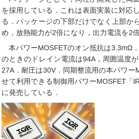
を採用している．これは表面実装に対応
る．パッケージの下部だけでなく上部か
め，放熱能力が2倍になり，出力電流を2
本パワーMOSFETのオン抵抗は3.3mΩ
のときのドレイン電流は94A，周囲温度が
27A．耐圧は30V．同期整流用の本パワーM
せて利用できる制御用パワーMOSFET「IR
に発売している．