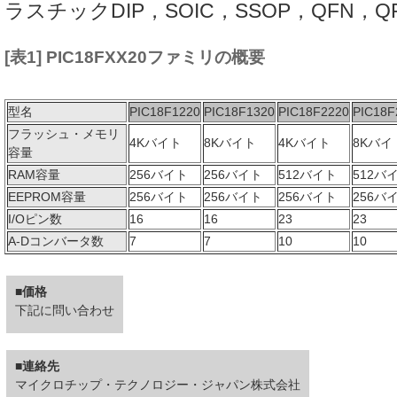
ラスチックDIP，SOIC，SSOP，QFN，Q
[表1] PIC18FXX20ファミリの概要
型名
PIC18F1220
PIC18F1320
PIC18F2220
PIC18F
フラッシュ・メモリ
4Kバイト
8Kバイト
4Kバイト
8Kバイ
容量
RAM容量
256バイト
256バイト
512バイト
512バ
EEPROM容量
256バイト
256バイト
256バイト
256バ
I/Oピン数
16
16
23
23
A-Dコンバータ数
7
7
10
10
■価格
下記に問い合わせ
■連絡先
マイクロチップ・テクノロジー・ジャパン株式会社