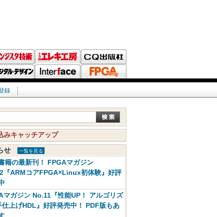
登録
込みキャッチアップ
知らせ
一覧を見る
書籍の最新刊！ FPGAマガジン
12『ARMコアFPGA×Linux初体験』好評
中
GAマガジン No.11『性能UP！ アルゴリズ
手仕上げHDL』好評発売中！ PDF版もあ
す