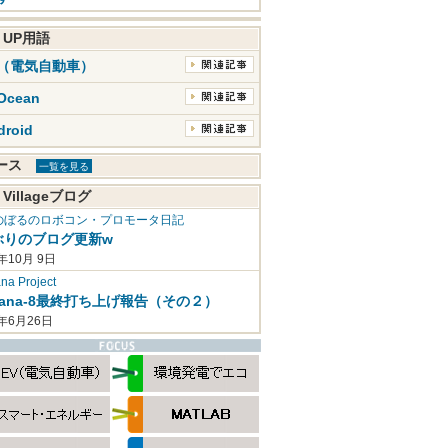
K UP用語
V（電気自動車）
Ocean
droid
ュース
一覧を見る
 Villageブログ
のぼるのロボコン・プロモータ日記
ぶりのブログ更新w
年10月 9日
a Project
mana-8最終打ち上げ報告（その２）
2年6月26日