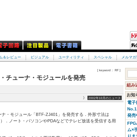
ム＆レビュー
ビジュアル
ユーティリティ
スペシャル
メルマガ
[ keyword： RF ]
・チューナ・モジュールを発売
組み
お
》
2002年10月のニュース
電子
No.
・モジュール「BTF-ZJ401」を発売する．外形寸法は
発売
部を除く）．ノート・パソコンやPDAなどでテレビ放送を受信する用
FP
ム×
りま