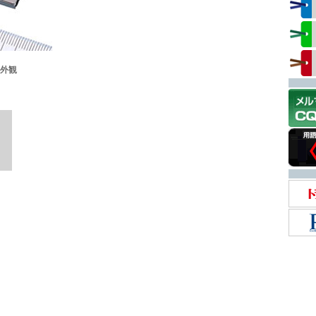
の外観
）
）