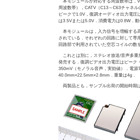
本モジュールが対応する周波数帯は，VHF
周波数帯），CATV（C13～C63チャ
ピークで1.0V，復調オーディオ出力電圧は
は3.5Vまたは5.0V．消費電力は0.8W．
本モジュールは，入力信号を増幅する高
されている．それぞれの回路に対して専用
回路部で利用されていた空芯コイルの数
これとは別に，ステレオ放送/音声多重放送
発売する．復調ビデオ出力電圧はピーク・
350mV（モノラル音声，実効値）．電源電
40.0mm×22.5mm×2.8mm．重量は4g．
両製品とも，サンプル出荷の開始時期は2