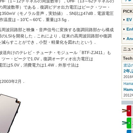
（1～12チャネルの周波数帯），UHF（13～62チャネルの
ネルの周波数帯）である．復調ビデオ出力電圧はピーク・ツー・
PIC
350mV（モノラル音声，実効値）．SN比は47dB．電源電圧
動作温度は－10℃～60℃．重量は3.5g．
E
En
周波回路部と映像・音声信号に変換する復調回路部から構成
のLSIを開発した．これにより，従来の高周波回路部や復調
An
を減らすことができ，小型・軽量化を図れたという．
ニ
向けのテレビ・チューナ・モジュール「BTF-ZJ411」も
Tech
ツー・ピークで1.0V，復調オーディオ出力電圧は
圧は5.0V，消費電力は1.4W．外形寸法は
渡辺
2年
2016
003年2月．
Haman
Ha
201