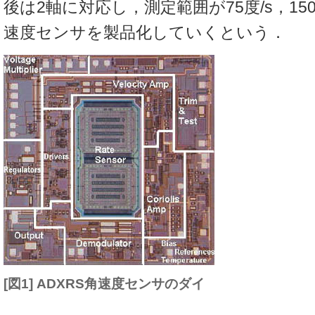
後は2軸に対応し，測定範囲が75度/s，150度
速度センサを製品化していくという．
[図1] ADXRS角速度センサのダイ