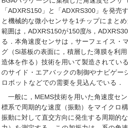
BGAパッケージに集積した角速度センサ
「ADXRS150」と「ADXRS300」を発
と機械的な微小センサを1チップにまとめ
範囲は，ADXRS150が150度/s，ADXRS3
る．本角速度センサは，サーフェイス・
グ（Si基板の表面に，積層した薄膜を利
造体を作る）技術を用いて製造されてい
のサイド・エアバックの制御やナビゲー
ロボットなどでの需要を見込んでいる．
一般に，MEMS技術を用いた角速度セ
標系で周期的な速度（振動）をマイクロ
振動に対して直交方向に発生する周期的
力）を測定する．この加振力は，系の角