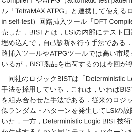
Compiler」やATPG（automatic test patte
ル「TetraMAX ATPG」と連携して使えるロジ
in self-test）回路挿入ツール「DFT Compi
売した．BISTとは，LSIの内部にテスト回
埋め込んで，自己診断を行う手法である
路挿入ツールやATPGツールでは高い市
いるが，BIST製品を出荷するのは今回が
同社のロジックBISTは「Deterministic L
手法を採用している．これは，いわばBIST
を組み合わせた手法である．従来のロジック
似ランダム・パターンを発生してLSIの
いた．一方，Deterministic Logic BIS
が生成するものと同じテスト・パターンを