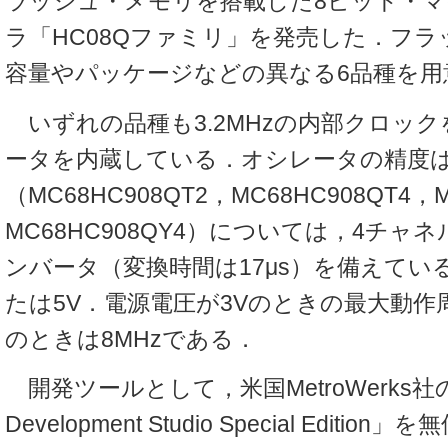
ラッシュ・メモリを搭載した8ビット・
ラ「HC08Qファミリ」を発売した．フ
容量やパッケージなどの異なる6品種を用
いずれの品種も3.2MHzの内部クロッ
ータを内蔵している．オシレータの精度は
（MC68HC908QT2，MC68HC908QT4，
MC68HC908QY4）については，4チャネ
ンバータ（変換時間は17μs）を備えてい
たは5V．電源電圧が3Vのときの最大動作周
のときは8MHzである．
開発ツールとして，米国MetroWerks社の「C
Development Studio Special Editi