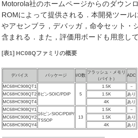
Motorola社のホームページからのダウン
ROMによって提供される．本開発ツール
やアセンブラ，デバッガ，命令セット・
含まれる．また，評価用ボードも用意し
[表1] HC08Qファミリの概要
フラッシュ・メモリ
デバイス
パッケージ
I/O数
ADC
（バイト）
MC68HC908QT1
1.5K
－
MC68HC908QT2
8ピンSOIC/PDIP
5
1.5K
あり
MC68HC908QT4
4K
あり
MC68HC908QY1
1.5K
－
16ピンSIOC/PDIP/
MC68HC908QY2
13
1.5K
あり
TSSOP
MC68HC908QY4
4K
あり