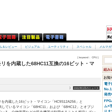
ム＆レビュー
ビジュアル
ユーティリティ
スペシャル
メルマガ
[ keyword： CPU ]
メモリを内蔵した68HC11互換の16ビット・マ
組み
お
電子
》
2002年3月のニュース
No.
発売
FP
を内蔵した16ビット・マイコン「HC9S12A256」と
ム×
供しているマイコン「68HC11」および「68HC12」とオブジ
りま