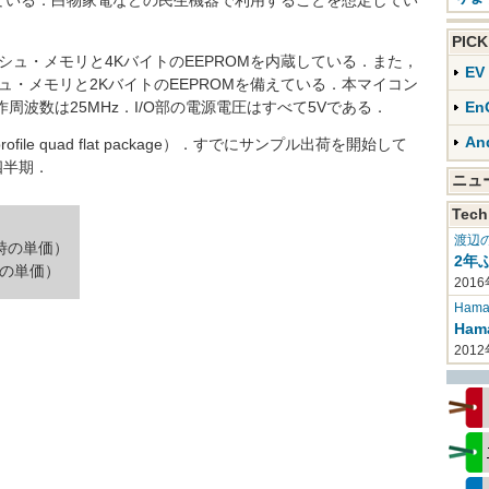
ている．白物家電などの民生機器で利用することを想定してい
PIC
ラッシュ・メモリと4KバイトのEEPROMを内蔵している．また，
E
ラッシュ・メモリと2KバイトのEEPROMを備えている．本マイコン
周波数は25MHz．I/O部の電源電圧はすべて5Vである．
En
An
file quad flat package）．すでにサンプル出荷を開始して
四半期．
ニ
Tech
渡辺
入時の単価）
2年
入時の単価）
2016
Haman
Ha
201