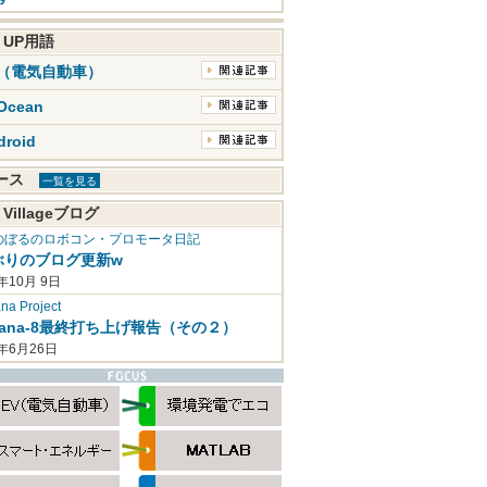
K UP用語
V（電気自動車）
Ocean
droid
ュース
一覧を見る
 Villageブログ
のぼるのロボコン・プロモータ日記
ぶりのブログ更新w
年10月 9日
a Project
mana-8最終打ち上げ報告（その２）
2年6月26日