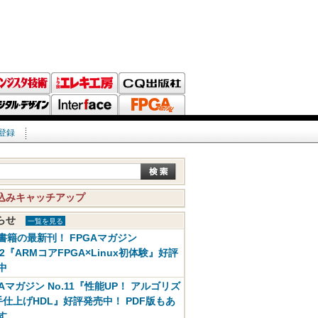
登録
込みキャッチアップ
知らせ
一覧を見る
書籍の最新刊！ FPGAマガジン
12『ARMコアFPGA×Linux初体験』好評
中
GAマガジン No.11『性能UP！ アルゴリズ
手仕上げHDL』好評発売中！ PDF版もあ
す