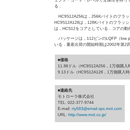
ェクト・コード・レベルで互換性を持っ
る．
HC9S12A256は，256Kバイトのフ
HC9S12A128は，128Kバイトのフ
は，HCS12をコアとしている．コアの動作
パッケージは，112ピンのLQFP（low pro
いる．量産出荷の開始時期は2002年第2
■価格
11.88ドル（HC9S12A256，1万個購
9.13ドル（HC9S12A128，1万個購
■連絡先
モトローラ株式会社
TEL: 022-377-9744
E-mail:
rty583@email.sps.mot.com
URL:
http://www.mot.co.jp/