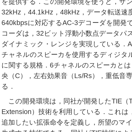
を提供する．この開発環境を使うと，サ
32kHz，44.1kHz，48kHz，データ転送速
640kbpsに対応するAC-3デコーダを開発
コーダは，32ビット浮動小数点データパス
ダイナミック・レンジを実現している．AC
チャネルのスピーカを使用するディジタ
に関する規格．6チャネルのスピーカとは，
央（C），左右効果音（Ls/Rs），重低音
る．
この開発環境は，同社が開発したTIE（Tensilic
Extension）技術を利用している．これ
追加したい拡張命令を定義し，所望のマ