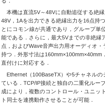
る．
本機は直流5V～48Vに自動追従する絶縁
48V，1Aを出力できる絶縁出力を16点持
とにコモン線が共通であり，グループ単
能である．さらに，最大5Vまでの非絶縁
点，およびWave音声出力用オーディオ
持つ．外形寸法は160mm×100mm×40m
直付けに対応する．
Ethernet（100BaseTX）や5チャネル
ている．TCP/IP接続と独自の二重化ル
成により，複数のコントロール・ユニッ
ト同士を連携動作させることが可能．