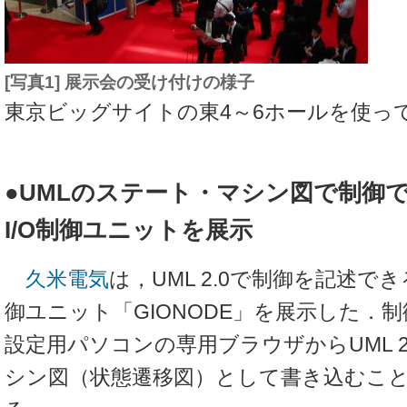
[写真1] 展示会の受け付けの様子
東京ビッグサイトの東4～6ホールを使っ
●UMLのステート・マシン図で制御
I/O制御ユニットを展示
久米電気
は，UML 2.0で制御を記述でき
御ユニット「GIONODE」を展示した．
設定用パソコンの専用ブラウザからUML 2
シン図（状態遷移図）として書き込むこ