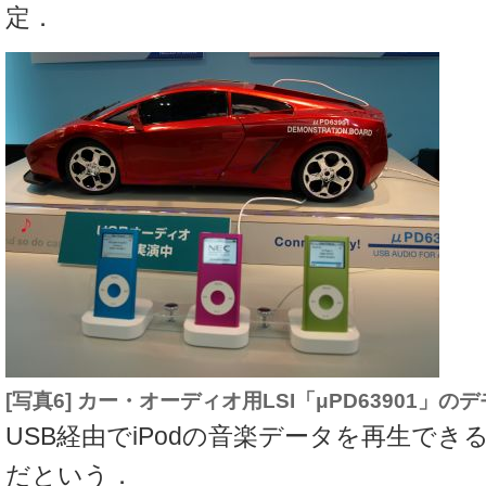
定．
[写真6] カー・オーディオ用LSI「μPD63901」
USB経由でiPodの音楽データを再生でき
だという．