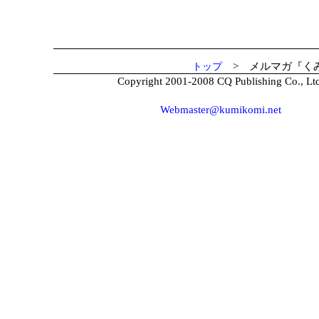
> メルマガ『く
トップ
Copyright 2001-2008 CQ Publishing Co., Lt
Webmaster@kumikomi.net